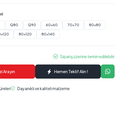
ri
0
Q80
Q90
60x60
70x70
80x80
0x120
80x120
80x140
Sipariş üzerine temin edilebilir
zi Arayın
Hemen Teklif Alın !
üreleri
Dayanıklı ve kaliteli malzeme