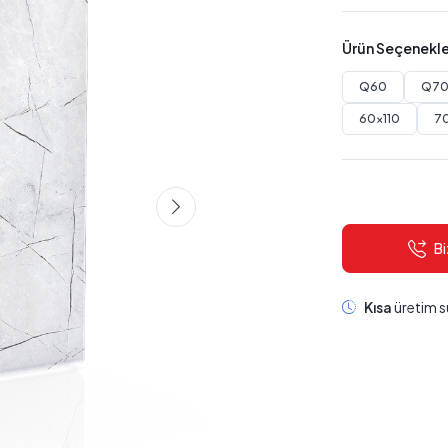
Ürün Seçenekle
Q60
Q7
60x110
7
Bi
Kısa
üretim s