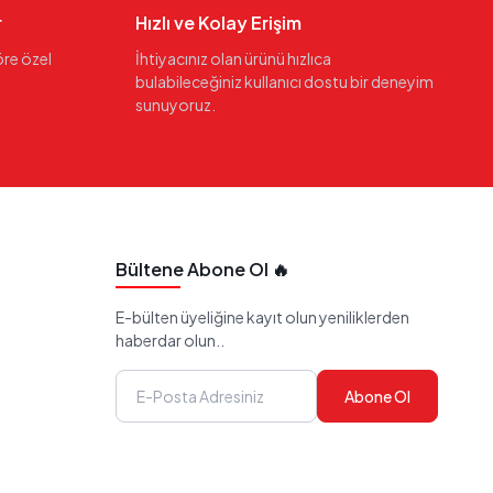
r
Hızlı ve Kolay Erişim
öre özel
İhtiyacınız olan ürünü hızlıca
bulabileceğiniz kullanıcı dostu bir deneyim
sunuyoruz.
Bültene Abone Ol 🔥
E-bülten üyeliğine kayıt olun yeniliklerden
haberdar olun..
Abone Ol
i