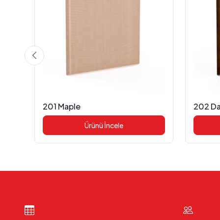
201 Maple
202 D
Ürünü İncele