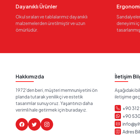
Dayanıklı Ürünler
Ergonomi
Okul sıraları ve tablalarımız dayanıklı
Sandalyele
malzemelerden üretilmiştir ve uzun
deneyimi iç
ömürlüdür.
tasarlanmışt
Hakkımızda
İletişim Bi
1972'den beri, müşteri memnuniyetini ön
Aşağıdaki bil
planda tutarak yenilikçi ve estetik
iletişime geçe
tasarımlar sunuyoruz. Yaşantınızı daha
+90 312
verimli hale getirmek için buradayız.
+90 530
info@yi
Adres Bil