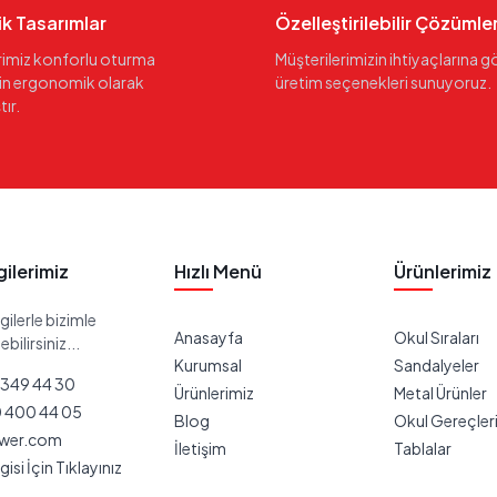
k Tasarımlar
Özelleştirilebilir Çözümle
rimiz konforlu oturma
Müşterilerimizin ihtiyaçlarına g
in ergonomik olarak
üretim seçenekleri sunuyoruz.
ır.
lgilerimiz
Hızlı Menü
Ürünlerimiz
gilerle bizimle
Anasayfa
Okul Sıraları
bilirsiniz...
Kurumsal
Sandalyeler
 349 44 30
Ürünlerimiz
Metal Ürünler
 400 44 05
Blog
Okul Gereçler
lwer.com
İletişim
Tablalar
gisi İçin Tıklayınız