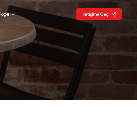
rkçe
İletişime Geç
1