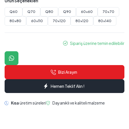
Ürün Seçenekleri
Q60
Q70
Q80
Q90
60x60
70x70
80x80
60x110
70x120
80x120
80x140
Sipariş üzerine temin edilebilir
Bizi Arayın
Hemen Teklif Alın !
Kısa
üretim süreleri
Dayanıklı ve kaliteli malzeme