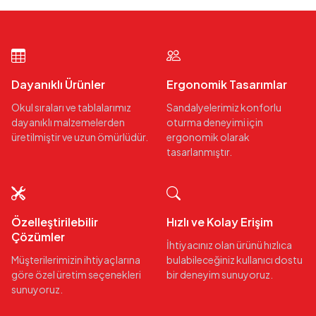
Dayanıklı Ürünler
Ergonomik Tasarımlar
Okul sıraları ve tablalarımız
Sandalyelerimiz konforlu
dayanıklı malzemelerden
oturma deneyimi için
üretilmiştir ve uzun ömürlüdür.
ergonomik olarak
tasarlanmıştır.
Özelleştirilebilir
Hızlı ve Kolay Erişim
Çözümler
İhtiyacınız olan ürünü hızlıca
Müşterilerimizin ihtiyaçlarına
bulabileceğiniz kullanıcı dostu
göre özel üretim seçenekleri
bir deneyim sunuyoruz.
sunuyoruz.